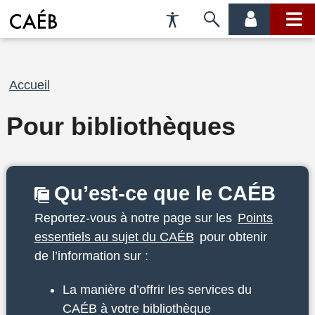
Préférences
Passer
menu
menu
d'accessibilité
à
compte
princi
la
recherche
Fil
Accueil
d'Ariane
Pour bibliothèques
Qu’est-ce que le CAÉB
Reportez-vous à notre page sur les
Points
essentiels au sujet du CAÉB
pour obtenir
de l’information sur :
La manière d’offrir les services du
CAÉB à votre bibliothèque