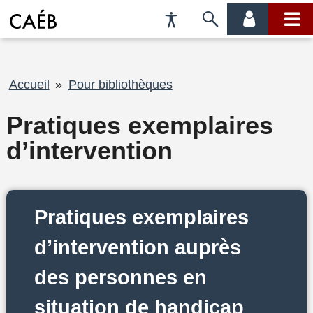
Préférences
Passer
menu
menu
d'accessibilité
à
compte
princi
la
recherche
Fil
Accueil
Pour bibliothèques
d'Ariane
Pratiques exemplaires
d’intervention
Pratiques exemplaires
d’intervention auprès
des personnes en
situation de handicap