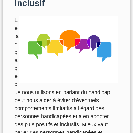
inclusif
L
e
la
n
g
a
g
e
q
ue nous utilisons en parlant du handicap
peut nous aider à éviter d’éventuels
comportements limitatifs à l’égard des
personnes handicapées et à en adopter
des plus positifs et inclusifs. Mieux vaut
parler des personnes handicapées et