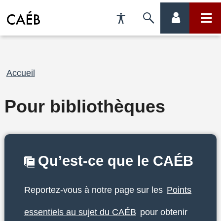
Préférences
Passer
menu
menu
d'accessibilité
à
compte
princi
la
Fil
Accueil
recherche
d'Ariane
Pour bibliothèques
Qu’est-ce que le CAÉB
Reportez-vous à notre page sur les
Points
essentiels au sujet du CAÉB
pour obtenir