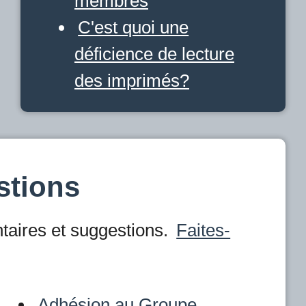
membres
C'est quoi une
déficience de lecture
des imprimés?
stions
aires et suggestions.
Faites-
Adhésion au Groupe