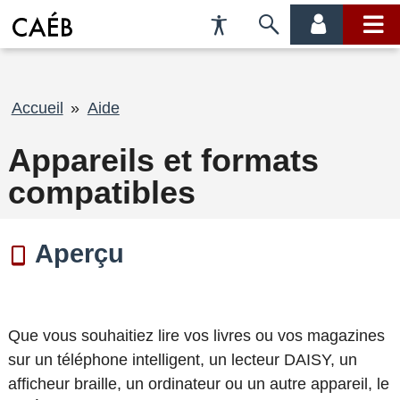
Préférences
Passer
menu
menu
d'accessibilité
à
compte
princi
la
recherche
Fil
Accueil
Aide
d'Ariane
Appareils et formats
compatibles
Aperçu
Que vous souhaitiez lire vos livres ou vos magazines
sur un téléphone intelligent, un lecteur DAISY, un
afficheur braille, un ordinateur ou un autre appareil, le