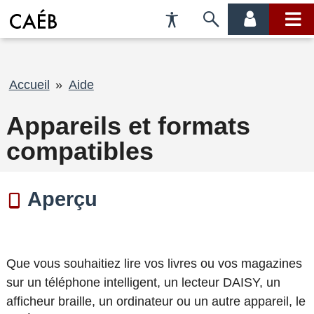
Préférences
Passer
menu
menu
d'accessibilité
à
compte
princi
la
recherche
Fil
Accueil
Aide
d'Ariane
Appareils et formats
compatibles
Aperçu
Que vous souhaitiez lire vos livres ou vos magazines
sur un téléphone intelligent, un lecteur DAISY, un
afficheur braille, un ordinateur ou un autre appareil, le