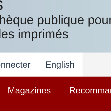
s
othèque publique pou
 les imprimés
nnecter
English
Magazines
Recomman