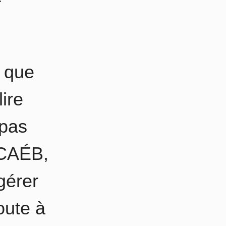
e que
ire
 pas
 CAÉB,
gérer
oute à