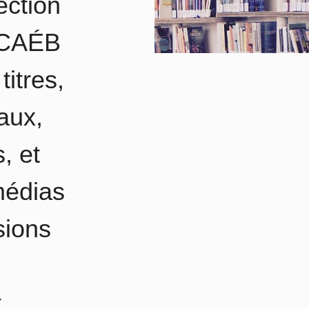
ection
 CAÉB
titres,
aux,
, et
médias
sions
t