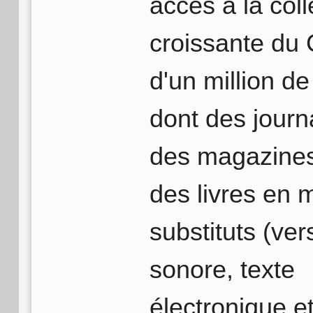
accès à la coll
croissante du
d'un million de 
dont des journ
des magazines
des livres en 
substituts (ver
sonore, texte
électronique e