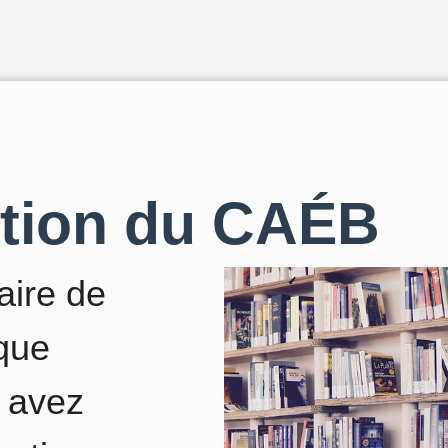
tion du CAÉB
aire de
èque
s avez