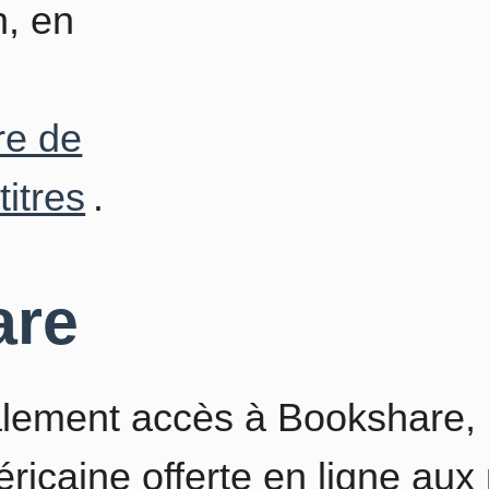
n, en
re de
titres
.
are
lement accès à Bookshare, u
ricaine offerte en ligne au