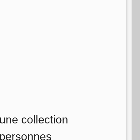
ne collection
x personnes