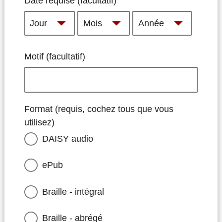
Date requise (facultatif)
Date
Date
Date
requise
requise
requise
(facultatif):
(facultatif):
(facultatif):
Jour
Mois
Année
Motif (facultatif)
Format (requis, cochez tous que vous
utilisez)
DAISY audio
ePub
Braille - intégral
Braille - abrégé