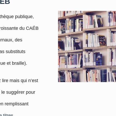
AÉB
othèque publique,
croissante du CAÉB
ournaux, des
as substituts
e et braille).
 lire mais qui n’est
 le suggérer pour
 en remplissant
 titres
.