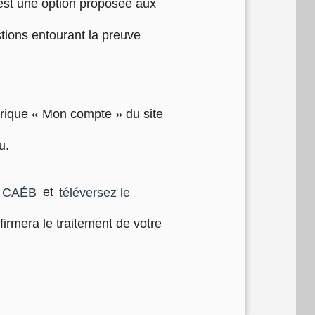
 est une option proposée aux
stions entourant la preuve
brique « Mon compte » du site
u.
du CAÉB
et
téléversez le
rmera le traitement de votre