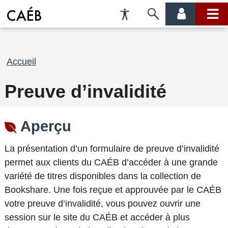
Préférences
Passer
menu
menu
d'accessibilité
à
compte
princi
la
recherche
Fil
Accueil
d'Ariane
Preuve d’invalidité
Aperçu
La présentation d’un formulaire de preuve d’invalidité
permet aux clients du
CAÉB d’accéder à une grande
variété de titres disponibles dans la collection de
Bookshare. Une fois reçue et approuvée par le
CAÉB
votre preuve d’invalidité, vous pouvez ouvrir une
session sur le site du CAÉB et accéder à plus