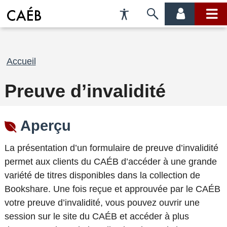
Préférences
Passer
menu
menu
d'accessibilité
à
compte
princi
la
recherche
Fil
Accueil
d'Ariane
Preuve d’invalidité
Aperçu
La présentation d’un formulaire de preuve d’invalidité
permet aux clients du
CAÉB d’accéder à une grande
variété de titres disponibles dans la collection de
Bookshare. Une fois reçue et approuvée par le
CAÉB
votre preuve d’invalidité, vous pouvez ouvrir une
session sur le site du CAÉB et accéder à plus