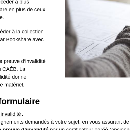
ccéder à plus
hare en plus de ceux
te
.
éder à la collection
par Bookshare avec
e preuve d’invalidité
u
CAÉB
. La
lidité donne
e matériel.
 formulaire
invalidité
.
seignements demandés à votre sujet, en vous assurant de
la
preuve d’invalidité
par un certificateur agréé (ancien