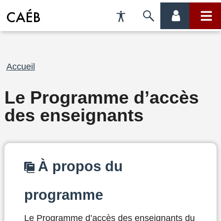
Préférences
Passer
menu
menu
d'accessibilité
à
compte
princi
la
Fil
Accueil
recherche
d'Ariane
Le Programme d’accès
des enseignants
À propos du
programme
Le Programme d’accès des enseignants du