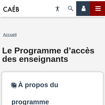
Préférences
Passer
menu
menu
d'accessibilité
à
compte
princi
la
Fil
Accueil
recherche
d'Ariane
Le Programme d’accès
des enseignants
À propos du
programme