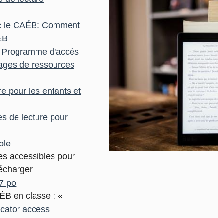
ec le CAÉB: Comment
ÉB
du Programme d'accès
ages de ressources
 pour les enfants et
es de lecture pour
ble
res accessibles pour
lécharger
17 po
CAÉB en classe : «
ucator access