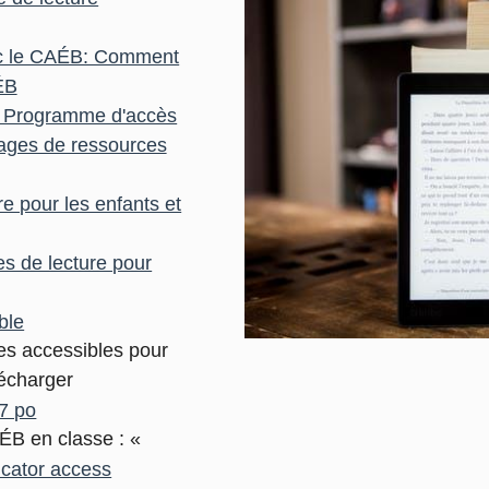
ec le CAÉB: Comment
ÉB
du Programme d'accès
ages de ressources
 pour les enfants et
es de lecture pour
ble
res accessibles pour
lécharger
17 po
CAÉB en classe : «
ucator access