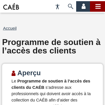
Préférences
Passer
menu
menu
d'accessibilité
à
compte
princi
la
recherche
Fil
Accueil
d'Ariane
Programme de soutien à
l’accès des clients
Aperçu
Le
Programme de soutien à l’accès des
clients du CAÉB
s’adresse aux
professionnels qui doivent avoir accès à la
collection du CAÉB afin d’aider des