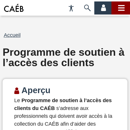
Préférences
Passer
menu
menu
d'accessibilité
à
compte
princi
la
recherche
Fil
Accueil
d'Ariane
Programme de soutien à
l’accès des clients
Aperçu
Le
Programme de soutien à l’accès des
clients du CAÉB
s’adresse aux
professionnels qui doivent avoir accès à la
collection du CAÉB afin d’aider des