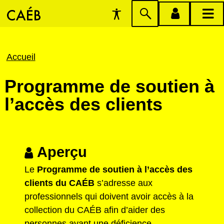
Préférences
Passer
menu
menu
d'accessibilité
à
compte
princi
la
Fil
Accueil
recherche
d'Ariane
Programme de soutien à
l’accès des clients
Aperçu
Le
Programme de soutien à l’accès des
clients du CAÉB
s’adresse aux
professionnels qui doivent avoir accès à la
collection du CAÉB afin d’aider des
personnes ayant une déficience