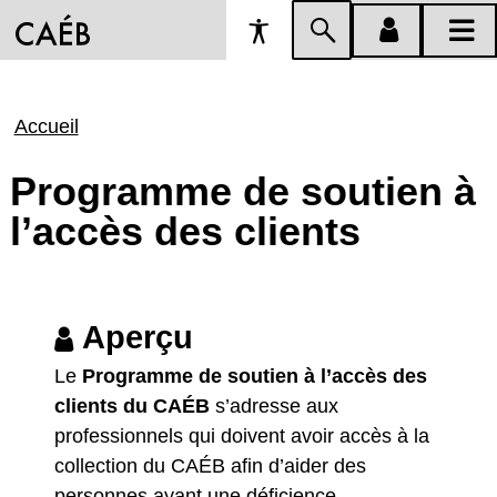
Préférences
Passer
menu
menu
d'accessibilité
à
compte
princi
la
Fil
Accueil
recherche
d'Ariane
Programme de soutien à
l’accès des clients
Aperçu
Le
Programme de soutien à l’accès des
clients du CAÉB
s’adresse aux
professionnels qui doivent avoir accès à la
collection du CAÉB afin d’aider des
personnes ayant une déficience