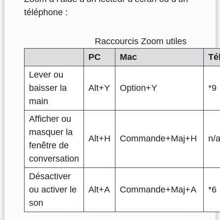
téléphone :
Raccourcis Zoom utiles
PC
Mac
Té
Lever ou
baisser la
Alt+Y
Option+Y
*9
main
Afficher ou
masquer la
Alt+H
Commande+Maj+H
n/
fenêtre de
conversation
Désactiver
ou activer le
Alt+A
Commande+Maj+A
*6
son