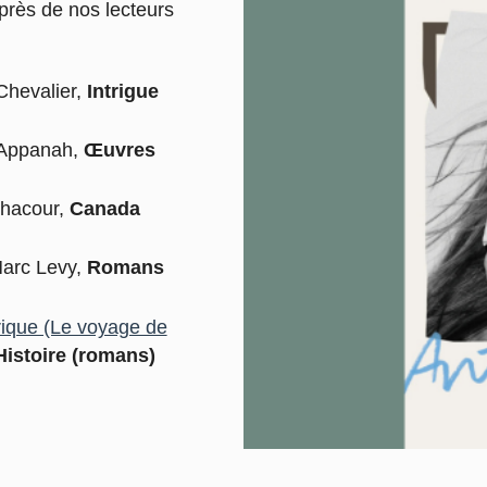
uprès de nos lecteurs
Chevalier,
Intrigue
 Appanah,
Œuvres
Chacour,
Canada
arc Levy,
Romans
rique (Le voyage de
Histoire (romans)