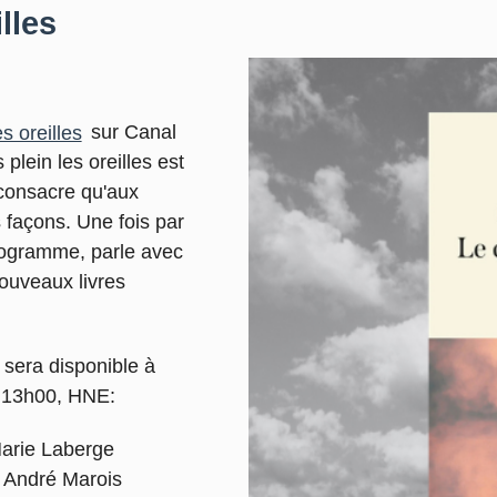
lles
es oreilles
sur Canal
plein les oreilles est
e consacre qu'aux
s façons. Une fois par
programme, parle avec
ouveaux livres
 sera disponible à
de 13h00, HNE:
arie Laberge
 André Marois