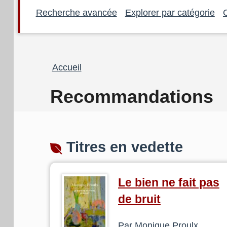
Recherche avancée
Explorer par catégorie
Fil
Accueil
d'Ariane
Recommandations
Titres en vedette
Le bien ne fait pas
de bruit
Par Monique Proulx