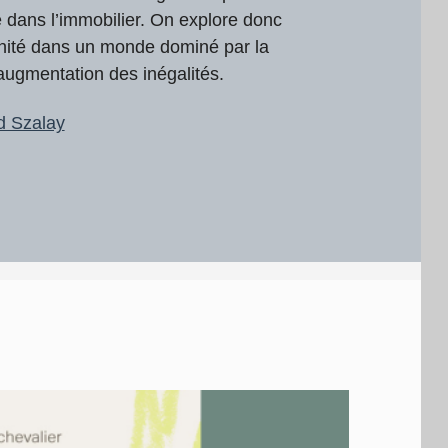
ne dans l’immobilier. On explore donc
linité dans un monde dominé par la
’augmentation des inégalités.
d Szalay