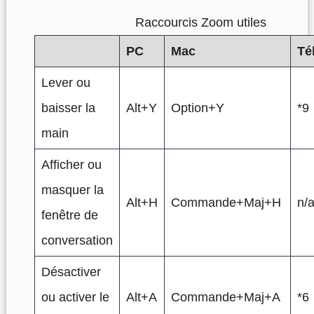
Raccourcis Zoom utiles
PC
Mac
Té
Lever ou
baisser la
Alt+Y
Option+Y
*9
main
Afficher ou
masquer la
Alt+H
Commande+Maj+H
n/
fenêtre de
conversation
Désactiver
ou activer le
Alt+A
Commande+Maj+A
*6