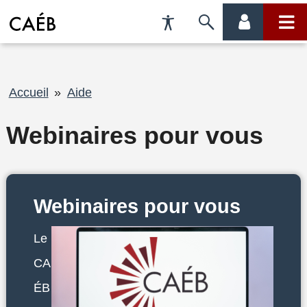
Préférences
Passer
menu
menu
d'accessibilité
à
compte
princi
la
Fil
Accueil
Aide
recherche
d'Ariane
Webinaires pour vous
Webinaires pour vous
Le
CA
ÉB