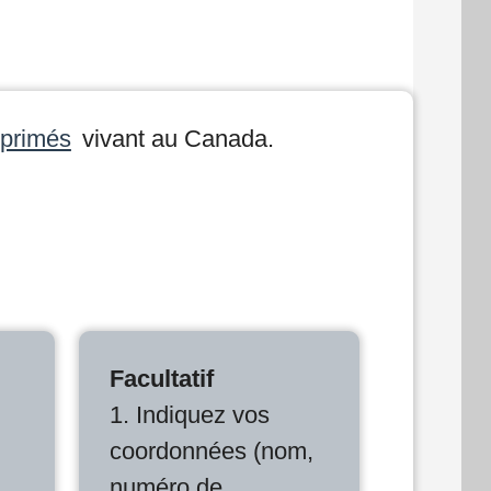
imprimés
vivant au Canada.
Facultatif
1. Indiquez vos
coordonnées (nom,
numéro de