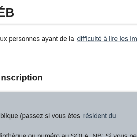
ÉB
aux personnes ayant de la
difficulté à lire les 
inscription
blique (passez si vous êtes
résident du
bliothèque ou numéro au SQLA. NB: Si vous ne