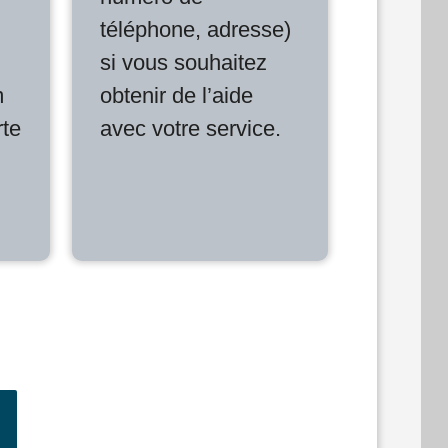
téléphone, adresse)
si vous souhaitez
m
obtenir de l’aide
rte
avec votre service.