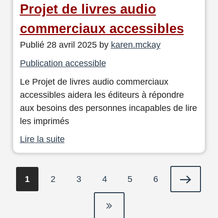
Projet de livres audio
commerciaux accessibles
Publié 28 avril 2025 by
karen.mckay
Publication accessible
Le Projet de livres audio commerciaux
accessibles aidera les éditeurs à répondre
aux besoins des personnes incapables de lire
les imprimés
Lire la suite
Pagination
Page
1
Page
2
Page
3
Page
4
Page
5
Page
6
Page
courante
suivante
Dernière