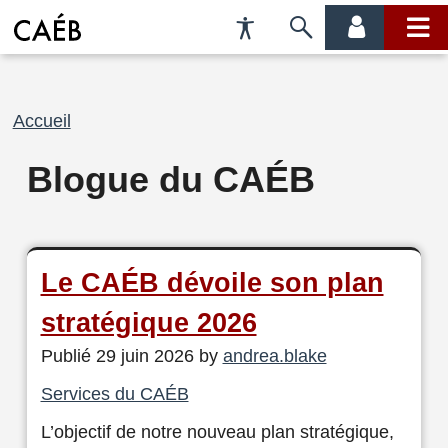
Préférences
Passer
menu
menu
d'accessibilité
à
compte
princi
la
recherche
Fil
Accueil
d'Ariane
Blogue du CAÉB
Le CAÉB dévoile son plan
stratégique 2026
Publié 29 juin 2026 by
andrea.blake
Services du CAÉB
L’objectif de notre nouveau plan stratégique,