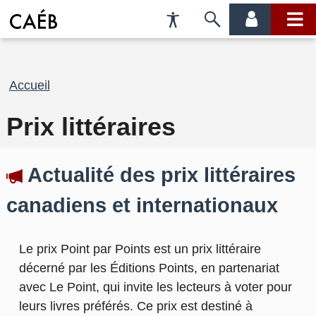
Préférences
Passer
menu
menu
d'accessibilité
à
compte
princi
la
recherche
Fil
Accueil
d'Ariane
Prix littéraires
Actualité des prix littéraires
canadiens et internationaux
Le prix Point par Points est un prix littéraire
décerné par les Éditions Points, en partenariat
avec Le Point, qui invite les lecteurs à voter pour
leurs livres préférés. Ce prix est destiné à