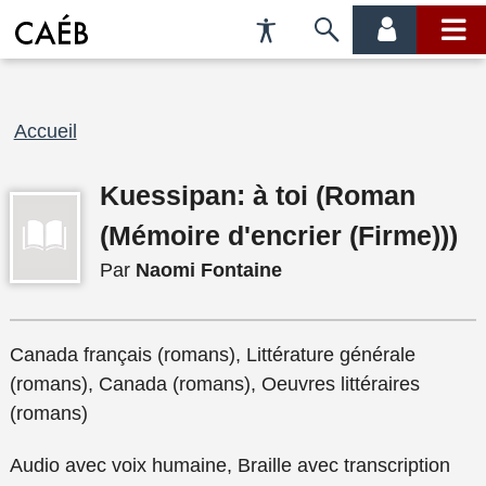
Préférences
Passer
menu
menu
d'accessibilité
à
compte
princi
la
recherche
Fil
Accueil
d'Ariane
Kuessipan: à toi (Roman
(Mémoire d'encrier (Firme)))
Par
Naomi Fontaine
Canada français (romans), Littérature générale
(romans), Canada (romans), Oeuvres littéraires
(romans)
Audio avec voix humaine, Braille avec transcription