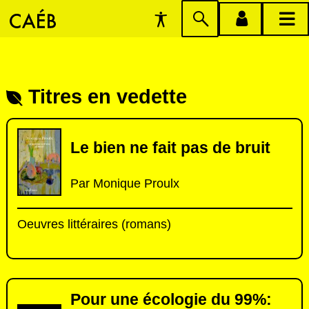
Préférences
Passer
menu
menu
d'accessibilité
à
compte
princi
la
recherche
Titres en vedette
Le bien ne fait pas de bruit
Par Monique Proulx
Oeuvres littéraires (romans)
Pour une écologie du 99%: