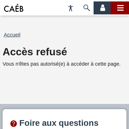
Préférences
Passer
menu
menu
d'accessibilité
à
compte
princi
la
recherche
Fil
Accueil
d'Ariane
Accès refusé
Vous n'êtes pas autorisé(e) à accéder à cette page.
Foire aux questions