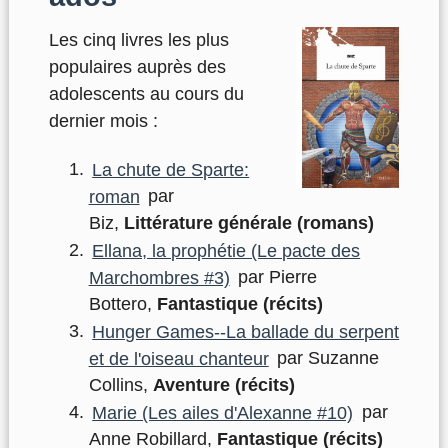
Les cinq livres les plus
populaires auprès des
adolescents au cours du
dernier mois :
La chute de Sparte:
roman
par
Biz,
Littérature générale (romans)
Ellana, la prophétie (Le pacte des
Marchombres #3)
par Pierre
Bottero,
Fantastique (récits)
Hunger Games--La ballade du serpent
et de l'oiseau chanteur
par Suzanne
Collins,
Aventure (récits)
Marie (Les ailes d'Alexanne #10)
par
Anne Robillard,
Fantastique (récits)