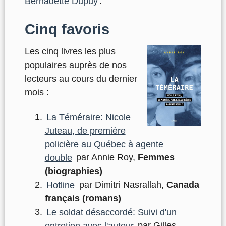
Bernadette Dupuy
.
Cinq favoris
Les cinq livres les plus
populaires auprès de nos
lecteurs au cours du dernier
mois :
La Téméraire: Nicole
Juteau, de première
policière au Québec à agente
double
par Annie Roy,
Femmes
(biographies)
Hotline
par Dimitri Nasrallah,
Canada
français (romans)
Le soldat désaccordé: Suivi d'un
entretien avec l'auteur
par Gilles