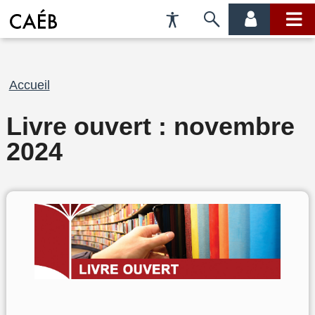
Préférences
Passer
menu
menu
d'accessibilité
à
compte
princi
la
recherche
Fil
Accueil
d'Ariane
Livre ouvert : novembre
2024