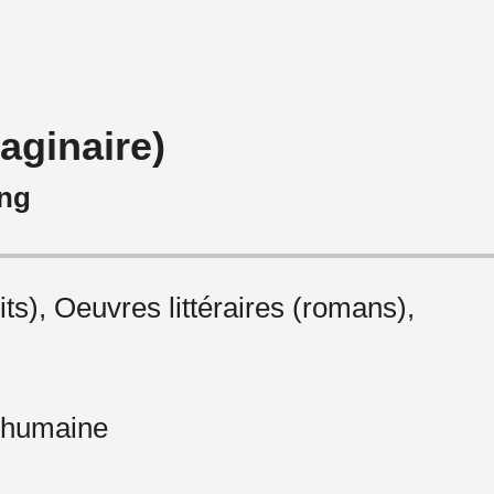
aginaire)
ing
ts), Oeuvres littéraires (romans),
 humaine