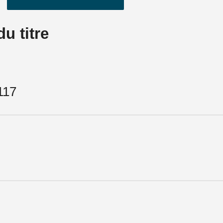
u titre
117