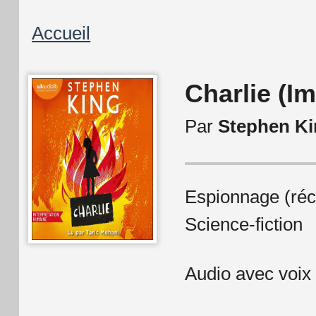
Fil
Accueil
d'Ariane
Charlie (Im
Par
Stephen K
Espionnage (réci
Science-fiction
Audio avec voix