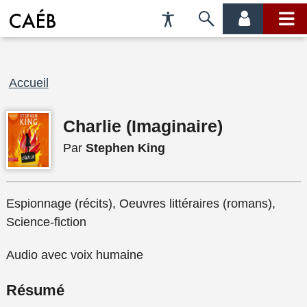
Préférences
Passer
menu
menu
d'accessibilité
à
compte
princi
la
recherche
Fil
Accueil
d'Ariane
Charlie (Imaginaire)
Par
Stephen King
Espionnage (récits), Oeuvres littéraires (romans),
Science-fiction
Audio avec voix humaine
Résumé