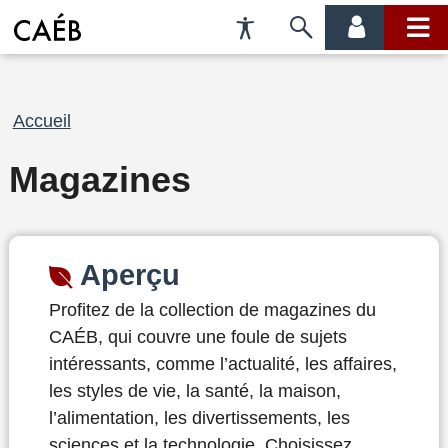
Préférences
Passer
menu
menu
d'accessibilité
à
compte
princi
la
recherche
Fil
Accueil
d'Ariane
Magazines
Aperçu
Profitez de la collection de magazines du
CAÉB, qui couvre une foule de sujets
intéressants, comme l’actualité, les affaires,
les styles de vie, la santé, la maison,
l’alimentation, les divertissements, les
sciences et la technologie. Choisissez