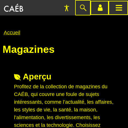
Préférences
Passer
menu
menu
d'accessibilité
à
compte
princi
la
Fil
Accueil
recherche
d'Ariane
Magazines
Aperçu
Profitez de la collection de magazines du
CAÉB, qui couvre une foule de sujets
intéressants, comme l’actualité, les affaires,
les styles de vie, la santé, la maison,
l’alimentation, les divertissements, les
sciences et la technologie. Choisissez