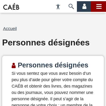
Préférences
Passer
menu
menu
d'accessibilité
à
compte
princi
la
recherche
Fil
Accueil
d'Ariane
Personnes désignées
Personnes désignées
Si vous sentez que vous avez besoin d’un
peu plus d’aide pour gérer votre compte du
CAÉB et obtenir des livres, des magazines
ou des journaux, vous pouvez nommer une
personne désignée. Il peut s’agir de la
personne de votre choix : un membre de la