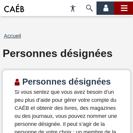
Préférences
Passer
menu
menu
d'accessibilité
à
compte
princi
la
recherche
Fil
Accueil
d'Ariane
Personnes désignées
Personnes désignées
Si vous sentez que vous avez besoin d’un
peu plus d’aide pour gérer votre compte du
CAÉB et obtenir des livres, des magazines
ou des journaux, vous pouvez nommer une
personne désignée. Il peut s’agir de la
personne de votre choix : un membre de la