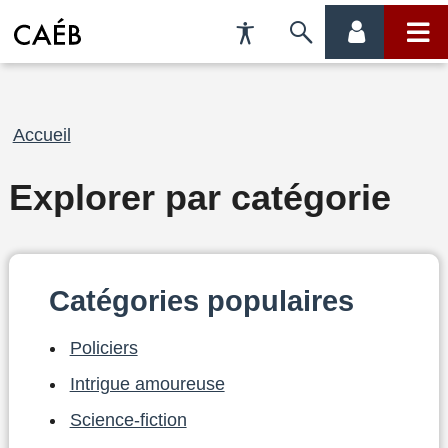
Préférences
Passer
menu
menu
d'accessibilité
à
compte
princi
la
Fil
Accueil
recherche
d'Ariane
Explorer par catégorie
Catégories populaires
Policiers
Intrigue amoureuse
Science-fiction