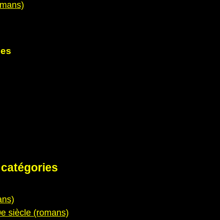
omans)
ies
 catégories
ans)
0e siècle (romans)