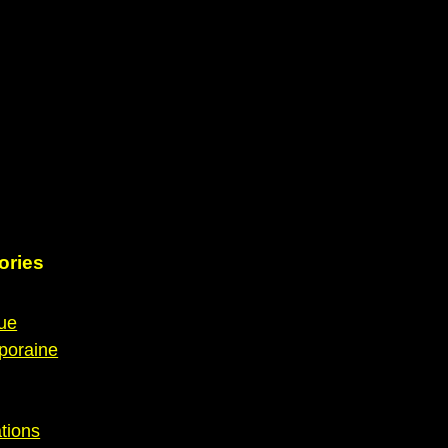
ories
que
poraine
tions