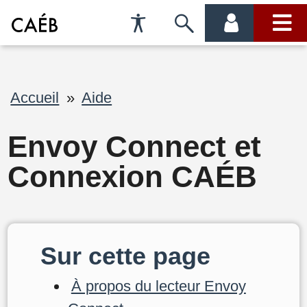
Préférences
Passer
menu
menu
d'accessibilité
à
compte
princi
la
Fil
Accueil
Aide
recherche
d'Ariane
Envoy Connect et
Connexion CAÉB
Sur cette page
À propos du lecteur Envoy