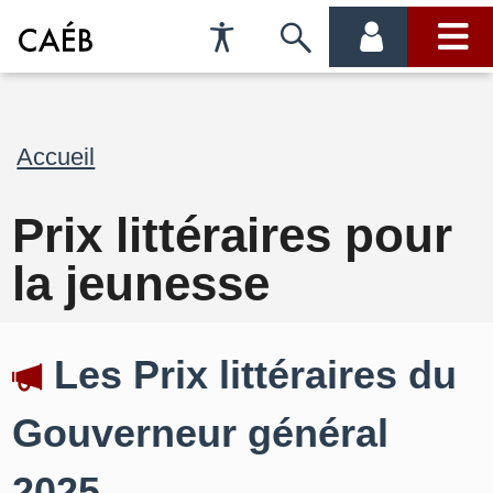
Préférences
Passer
menu
menu
d'accessibilité
à
compte
princi
la
Fil
Accueil
recherche
d'Ariane
Prix littéraires pour
la jeunesse
Les Prix littéraires du
Gouverneur général
2025