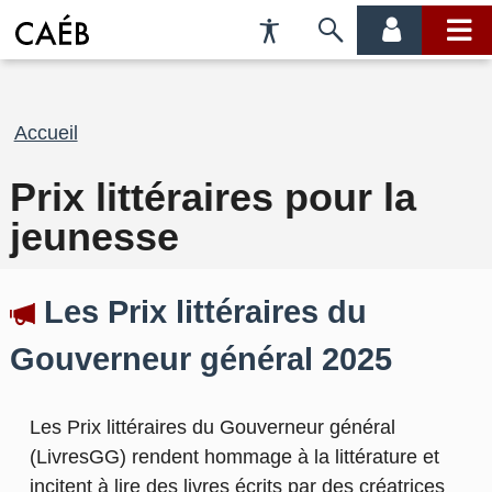
Préférences
Passer
menu
menu
d'accessibilité
à
compte
princi
la
recherche
Fil
Accueil
d'Ariane
Prix littéraires pour la
jeunesse
Les Prix littéraires du
Gouverneur général 2025
Les Prix littéraires du Gouverneur général
(LivresGG) rendent hommage à la littérature et
incitent à lire des livres écrits par des créatrices