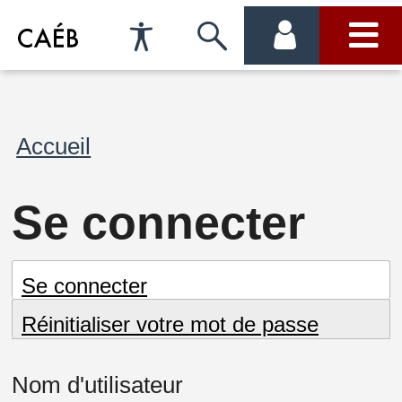
Préférences
Passer
menu
menu
d'accessibilité
à
compte
princi
la
Fil
Accueil
recherche
d'Ariane
Se connecter
Onglets
(onglet
Se connecter
actif)
Réinitialiser votre mot de passe
principaux
Nom d'utilisateur