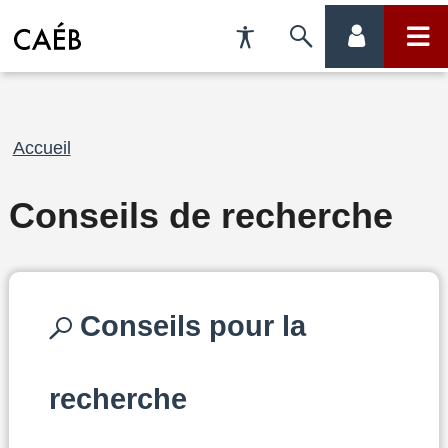
Préférences
Passer
menu
menu
d'accessibilité
à
compte
princi
la
Fil
Accueil
recherche
d'Ariane
Conseils de recherche
Conseils pour la
recherche