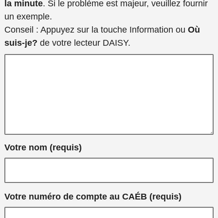
tout autre
la minute
. Si le problème est majeur, veuillez fournir
détail
un exemple.
supplémentaire
Conseil : Appuyez sur la touche Information ou
Où
concernant le
suis-je?
de votre lecteur DAISY.
problème,
comme
l’endroit où le
livre est abîmé
ou les étapes
permettant de
recréer le
Votre nom (requis)
problème.
Votre numéro de compte au CAÉB (requis)