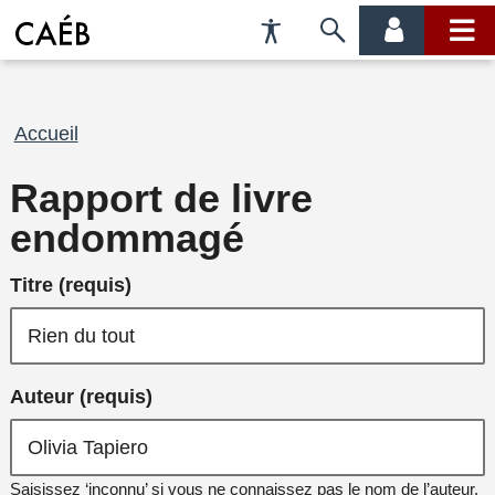
Préférences
Passer
menu
menu
d'accessibilité
à
compte
princi
la
recherche
Fil
Accueil
d'Ariane
Rapport de livre
endommagé
Titre (requis)
Auteur (requis)
Saisissez ‘inconnu’ si vous ne connaissez pas le nom de l’auteur.