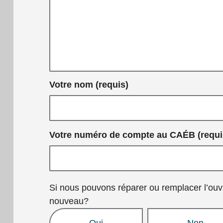
supplémentaire
concernant le
problème,
comme
l’endroit où le
livre est abîmé
Votre nom (requis)
ou les étapes
permettant de
recréer le
problème.
Votre numéro de compte au CAÉB (requi
Si nous pouvons réparer ou remplacer l’ouv
nouveau?
Oui
Non