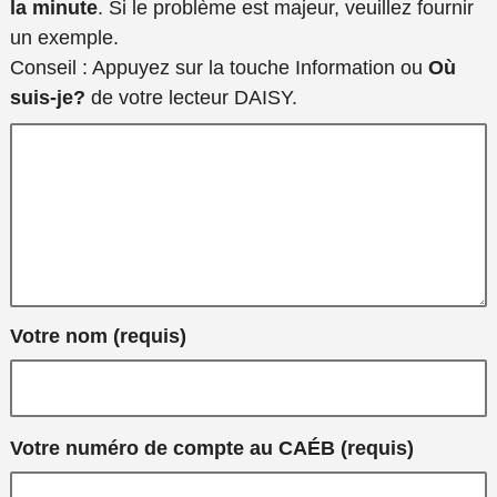
tout autre
la minute
. Si le problème est majeur, veuillez fournir
détail
un exemple.
supplémentaire
Conseil : Appuyez sur la touche Information ou
Où
concernant le
suis-je?
de votre lecteur DAISY.
problème,
comme
l’endroit où le
livre est abîmé
ou les étapes
permettant de
recréer le
Votre nom (requis)
problème.
Votre numéro de compte au CAÉB (requis)