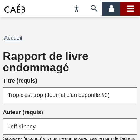
Préférences
Passer
menu
menu
d'accessibilité
à
compte
princi
la
recherche
Fil
Accueil
d'Ariane
Rapport de livre
endommagé
Titre (requis)
Auteur (requis)
Saisissez ‘inconnu’ si vous ne connaissez pas le nom de l’auteur.