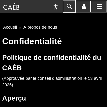
Préférences
Passer
menu
menu
d'accessibilité
à
compte
princi
la
Fil
Accueil
À propos de nous
recherche
d'Ariane
Confidentialité
Politique de confidentialité du
CAÉB
(Approuvée par le conseil d’administration le 13 avril
2026)
Aperçu