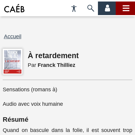
Préférences
Passer
menu
menu
d'accessibilité
à
compte
princi
la
recherche
Fil
Accueil
d'Ariane
À retardement
Par
Franck Thilliez
Sensations (romans à)
Audio avec voix humaine
Résumé
Quand on bascule dans la folie, il est souvent trop