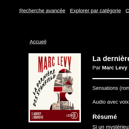
Recherche avancée
Explorer par catégorie
C
Fil
Accueil
d'Ariane
La dernièr
Par
Marc Levy
Sensations (rom
Audio avec voi
Résumé
Si un mystérieu