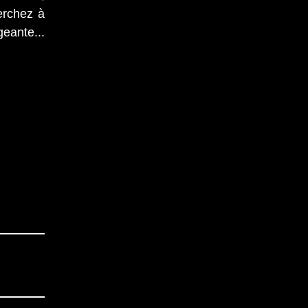
erchez à
eante...