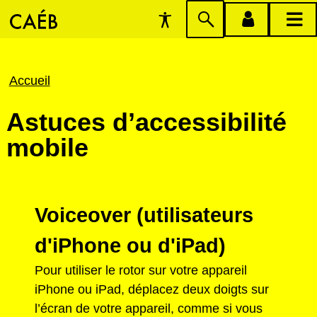
Préférences
Passer
menu
menu
d'accessibilité
à
compte
princi
la
Fil
Accueil
recherche
d'Ariane
Astuces d’accessibilité
mobile
Voiceover (utilisateurs
d'iPhone ou d'iPad)
Pour utiliser le rotor sur votre appareil
iPhone ou iPad, déplacez deux doigts sur
l’écran de votre appareil, comme si vous